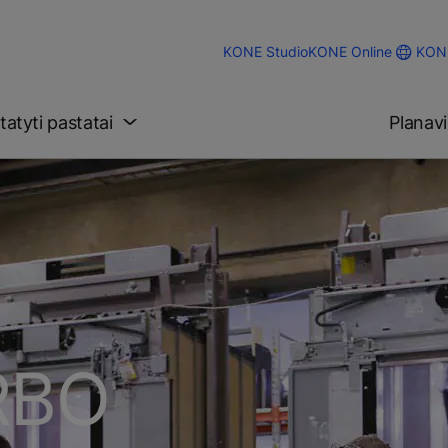
KONE
KONE Studio
KONE Online
tatyti pastatai
Planav
RBO