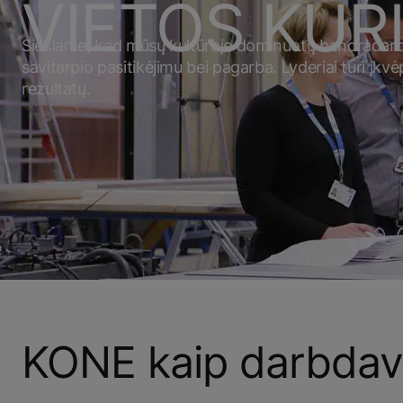
VIETOS KŪR
Siekiame, kad mūsų kultūroje dominuotų bendradarb
savitarpio pasitikėjimu bei pagarba. Lyderiai turi įkv
rezultatų.
KONE kaip darbdav