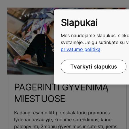
Slapukai
Mes naudojame slapukus, siekda
svetainėje. Jeigu sutinkate su v
privatumo politiką
.
Tvarkyti slapukus
PAGERINTI GYVENIMĄ
MIESTUOSE
Kadangi esame liftų ir eskalatorių pramonės
lyderiai pasaulyje, kuriame sprendimus, kurie
palengvintų žmonių gyvenimus ir suteiktų jiems