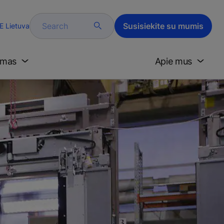
Search
Susisiekite su mumis
 Lietuva
imas
Apie mus