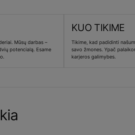
KUO TIKIME
deriai. Mūsų darbas –
Tikime, kad padidinti našu
rdvių potencialą. Esame
savo žmones. Ypač palaikom
o.
karjeros galimybes.
kia