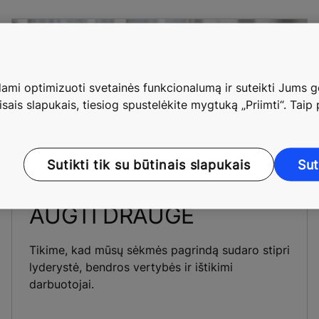
mi optimizuoti svetainės funkcionalumą ir suteikti Jums ge
isais slapukais, tiesiog spustelėkite mygtuką „Priimti“. Taip
Sutikti tik su būtinais slapukais
Sut
AUGTI DRAUGE
Tikime, kad mūsų sėkmės pagrindą sudaro stipri
lyderystė, bendros vertybės ir ištikimi
darbuotojai.