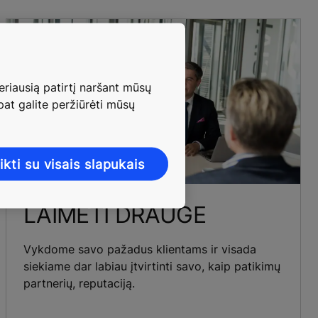
riausią patirtį naršant mūsų
 pat galite peržiūrėti mūsų
ikti su visais slapukais
LAIMĖTI DRAUGE
Vykdome savo pažadus klientams ir visada
siekiame dar labiau įtvirtinti savo, kaip patikimų
partnerių, reputaciją.