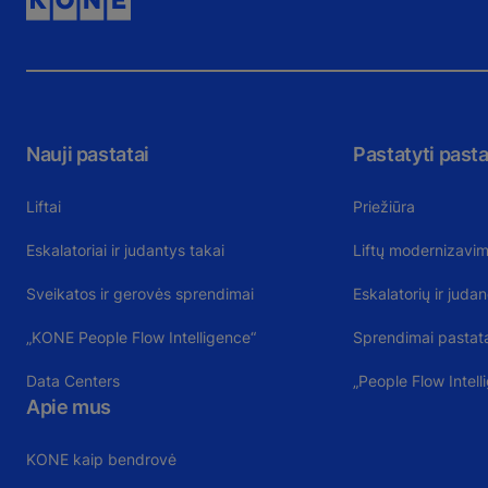
Nauji pastatai
Pastatyti pasta
Liftai
Priežiūra
Eskalatoriai ir judantys takai
Liftų modernizavi
Sveikatos ir gerovės sprendimai
Eskalatorių ir jud
„KONE People Flow Intelligence“
Sprendimai pastata
Data Centers
„People Flow Intell
Apie mus
KONE kaip bendrovė